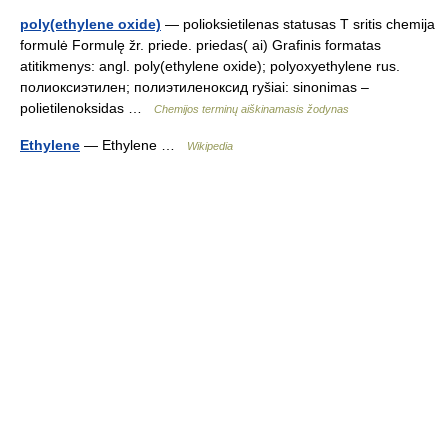
poly(ethylene oxide)
— polioksietilenas statusas T sritis chemija
formulė Formulę žr. priede. priedas( ai) Grafinis formatas
atitikmenys: angl. poly(ethylene oxide); polyoxyethylene rus.
полиоксиэтилен; полиэтиленоксид ryšiai: sinonimas –
polietilenoksidas …
Chemijos terminų aiškinamasis žodynas
Ethylene
— Ethylene …
Wikipedia