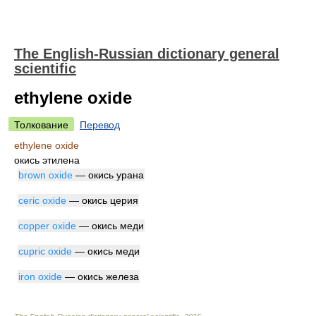
The English-Russian dictionary general
scientific
ethylene oxide
Толкование
Перевод
ethylene oxide
окись этилена
brown oxide
— окись урана
ceric oxide
— окись церия
copper oxide
— окись меди
cupric oxide
— окись меди
iron oxide
— окись железа