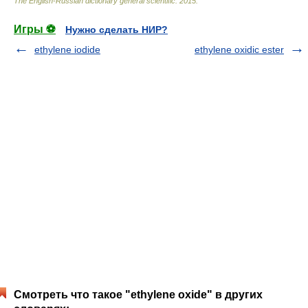
The English-Russian dictionary general scientific
.
2015
.
Игры ⚽
Нужно сделать НИР?
ethylene iodide
ethylene oxidic ester
Смотреть что такое "ethylene oxide" в других