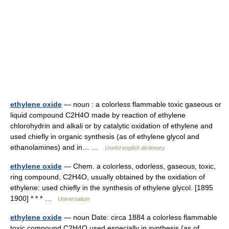
ethylene oxide
— noun : a colorless flammable toxic gaseous or
liquid compound C2H4O made by reaction of ethylene
chlorohydrin and alkali or by catalytic oxidation of ethylene and
used chiefly in organic synthesis (as of ethylene glycol and
ethanolamines) and in… …
Useful english dictionary
ethylene oxide
— Chem. a colorless, odorless, gaseous, toxic,
ring compound, C2H4O, usually obtained by the oxidation of
ethylene: used chiefly in the synthesis of ethylene glycol. [1895
1900] * * * …
Universalium
ethylene oxide
— noun Date: circa 1884 a colorless flammable
toxic compound C2H4O used especially in synthesis (as of