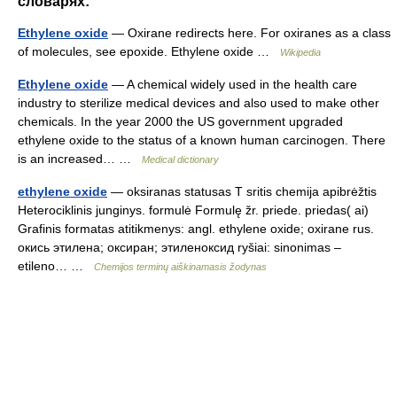
словарях:
Ethylene oxide
— Oxirane redirects here. For oxiranes as a class
of molecules, see epoxide. Ethylene oxide …
Wikipedia
Ethylene oxide
— A chemical widely used in the health care
industry to sterilize medical devices and also used to make other
chemicals. In the year 2000 the US government upgraded
ethylene oxide to the status of a known human carcinogen. There
is an increased… …
Medical dictionary
ethylene oxide
— oksiranas statusas T sritis chemija apibrėžtis
Heterociklinis junginys. formulė Formulę žr. priede. priedas( ai)
Grafinis formatas atitikmenys: angl. ethylene oxide; oxirane rus.
окись этилена; оксиран; этиленоксид ryšiai: sinonimas –
etileno… …
Chemijos terminų aiškinamasis žodynas